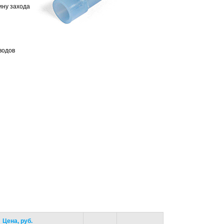
ину захода
водов
Цена, руб.