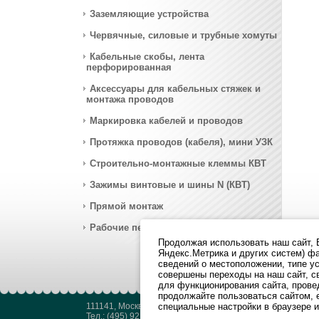
Заземляющие устройства
Червячные, силовые и трубные хомуты
Кабельные скобы, лента
перфорированная
Аксессуары для кабельных стяжек и
монтажа проводов
Маркировка кабелей и проводов
Протяжка проводов (кабеля), мини УЗК
Строительно-монтажные клеммы КВТ
Зажимы винтовые и шины N (КВТ)
Прямой монтаж
Рабочие перчатки ХБ
Продолжая использовать наш cайт, В
Яндекс.Метрика и других систем) фа
сведений о местоположении, типе ус
совершены переходы на наш сайт, с
для функционирования сайта, провед
продолжайте пользоваться сайтом, 
111141, Москва, ул. Кусковская, д 20А, пом. 1/1
специальные настройки в браузере и
Тел.: (495) 921-08-52, 921-08-54