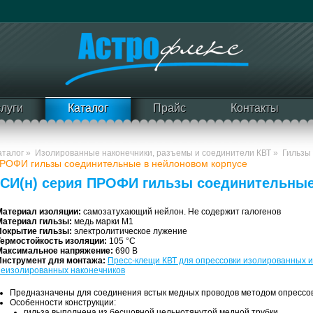
слуги
Каталог
Прайс
Контакты
аталог
»
Изолированные наконечники, разъемы и соединители КВТ
»
Гильзы
РОФИ гильзы соединительные в нейлоновом корпусе
ГСИ(н) серия ПРОФИ гильзы соединительные
Материал изоляции:
самозатухающий нейлон. Не содержит галогенов
Материал гильзы:
медь марки М1
Покрытие гильзы:
электролитическое лужение
Термостойкость изоляции:
105 °C
Максимальное напряжение:
690 В
Инструмент для монтажа:
Пресс-клещи КВТ для опрессовки изолированных и
неизолированных наконечников
Предназначены для соединения встык медных проводов методом опрессо
Особенности конструкции:
гильза выполнена из бесшовной цельнотянутой медной трубки