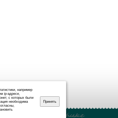
татистики, например
м ip-адресе,
рнет, с которых были
мация необходима
Принять
согласны,
тановить