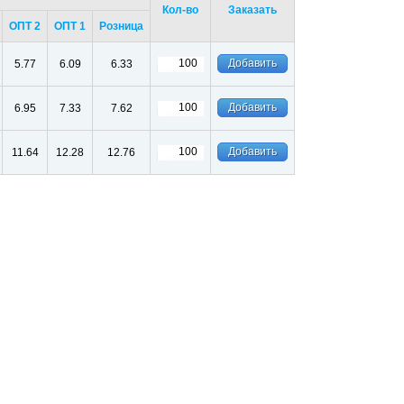
Кол-во
Заказать
ОПТ 2
ОПТ 1
Розница
5.77
6.09
6.33
6.95
7.33
7.62
11.64
12.28
12.76