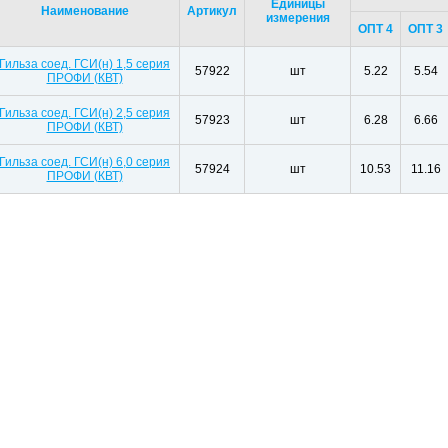
Единицы
Наименование
Артикул
измерения
ОПТ 4
ОПТ 3
Гильза соед. ГСИ(н) 1,5 серия
57922
шт
5.22
5.54
ПРОФИ (КВТ)
Гильза соед. ГСИ(н) 2,5 серия
57923
шт
6.28
6.66
ПРОФИ (КВТ)
Гильза соед. ГСИ(н) 6,0 серия
57924
шт
10.53
11.16
ПРОФИ (КВТ)