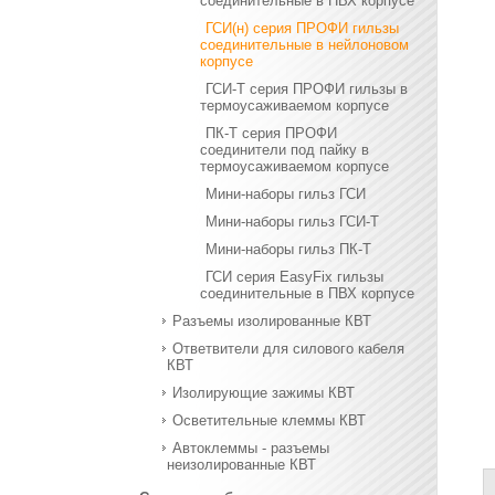
соединительные в ПВХ корпусе
ГСИ(н) серия ПРОФИ гильзы
соединительные в нейлоновом
корпусе
ГСИ-Т серия ПРОФИ гильзы в
термоусаживаемом корпусе
ПК-Т серия ПРОФИ
соединители под пайку в
термоусаживаемом корпусе
Мини-наборы гильз ГСИ
Мини-наборы гильз ГСИ-Т
Мини-наборы гильз ПК-Т
ГСИ серия EasyFix гильзы
соединительные в ПВХ корпусе
Разъемы изолированные КВТ
Ответвители для силового кабеля
КВТ
Изолирующие зажимы КВТ
Осветительные клеммы КВТ
Автоклеммы - разъемы
неизолированные КВТ