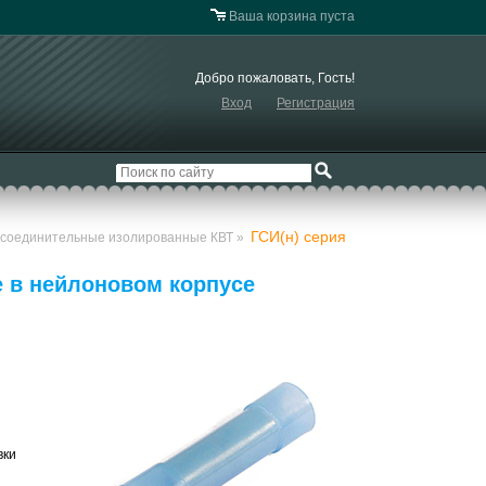
Ваша корзина пуста
Добро пожаловать, Гость!
Вход
Регистрация
ГСИ(н) серия
 соединительные изолированные КВТ
»
 в нейлоновом корпусе
вки