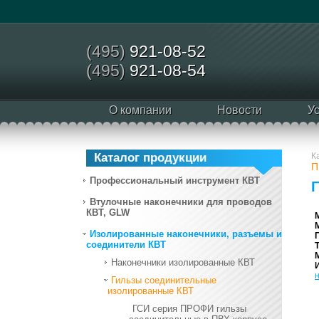
(495)
921-08-52
(495)
921-08-54
О компании
Новости
У
Каталог продукции
К
П
Профессиональный инструмент КВТ
Втулочные наконечники для проводов
КВТ, GLW
Изолированные наконечники, разъемы и
соединители КВТ
Наконечники изолированные КВТ
Гильзы соединительные
изолированные КВТ
ГСИ серия ПРОФИ гильзы