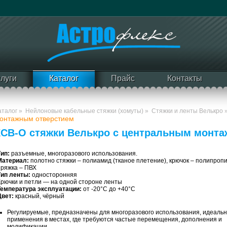
слуги
Каталог
Прайс
Контакты
аталог
»
Нейлоновые кабельные стяжки (хомуты)
»
Стяжки и ленты Велькро
онтажным отверстием
КСВ-О стяжки Велькро с центральным монт
Тип:
разъемные, многоразового использования.
Материал:
полотно стяжки – полиамид (тканое плетение), крючок – полипроп
пряжка – ПВХ
Тип ленты:
односторонняя
Крючки и петли — на одной стороне ленты
Температура эксплуатации:
от -20°С до +40°С
Цвет:
красный, чёрный
Регулируемые, предназначены для многоразового использования, идеаль
применения в местах, где требуются частые перемещения, дополнения и
модификации