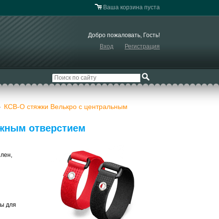
Ваша корзина пуста
Добро пожаловать, Гость!
Вход
Регистрация
КСВ-О стяжки Велькро с центральным
»
ажным отверстием
илен,
ны для