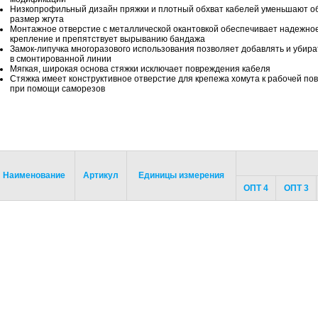
Низкопрофильный дизайн пряжки и плотный обхват кабелей уменьшают 
размер жгута
Монтажное отверстие с металлической окантовкой обеспечивает надежно
крепление и препятствует вырыванию бандажа
Замок-липучка многоразового использования позволяет добавлять и убира
в смонтированной линии
Мягкая, широкая основа стяжки исключает повреждения кабеля
Стяжка имеет конструктивное отверстие для крепежа хомута к рабочей по
при помощи саморезов
Наименование
Артикул
Единицы измерения
ОПТ 4
ОПТ 3