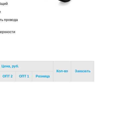
общий
е
ть провода
верхности
Цена, руб.
Кол-во
Заказать
ОПТ 2
ОПТ 1
Розница