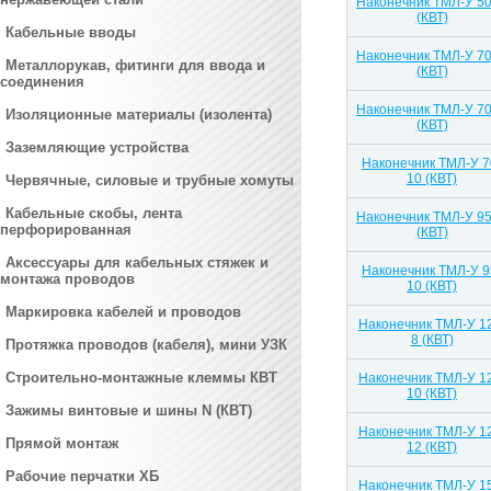
Наконечник ТМЛ-У 50
(КВТ)
Кабельные вводы
Наконечник ТМЛ-У 70
Металлорукав, фитинги для ввода и
(КВТ)
соединения
Наконечник ТМЛ-У 70
Изоляционные материалы (изолента)
(КВТ)
Заземляющие устройства
Наконечник ТМЛ-У 7
10 (КВТ)
Червячные, силовые и трубные хомуты
Кабельные скобы, лента
Наконечник ТМЛ-У 95
перфорированная
(КВТ)
Аксессуары для кабельных стяжек и
Наконечник ТМЛ-У 9
монтажа проводов
10 (КВТ)
Маркировка кабелей и проводов
Наконечник ТМЛ-У 1
8 (КВТ)
Протяжка проводов (кабеля), мини УЗК
Строительно-монтажные клеммы КВТ
Наконечник ТМЛ-У 1
10 (КВТ)
Зажимы винтовые и шины N (КВТ)
Наконечник ТМЛ-У 1
Прямой монтаж
12 (КВТ)
Рабочие перчатки ХБ
Наконечник ТМЛ-У 1