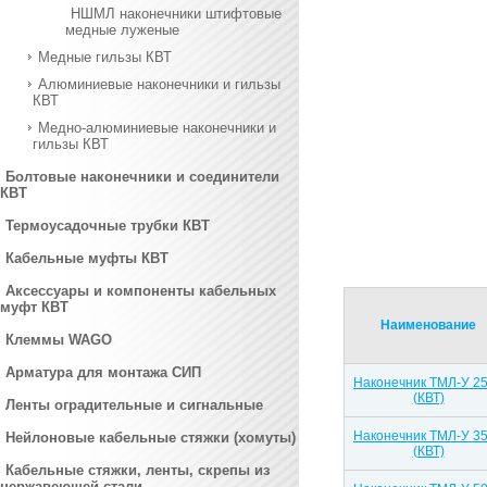
НШМЛ наконечники штифтовые
медные луженые
Медные гильзы КВТ
Алюминиевые наконечники и гильзы
КВТ
Медно-алюминиевые наконечники и
гильзы КВТ
Болтовые наконечники и соединители
КВТ
Термоусадочные трубки КВТ
Кабельные муфты КВТ
Аксессуары и компоненты кабельных
муфт КВТ
Наименование
Клеммы WAGO
Арматура для монтажа СИП
Наконечник ТМЛ-У 25
(КВТ)
Ленты оградительные и сигнальные
Наконечник ТМЛ-У 35
Нейлоновые кабельные стяжки (хомуты)
(КВТ)
Кабельные стяжки, ленты, скрепы из
нержавеющей стали