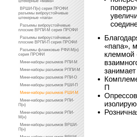
штекерные «мама»
поверхн
ВРШИ-П(н) серия ПРОФИ
разъемы виброустойчивые
увелич
штекерные «папа»
соедин
Разъемы виброустойчивые
плоские ВРПИ-М серия ПРОФИ
Благодар
Разъемы виброустойчивые
плоские ВРПИ-П серия ПРОФИ
«папа», 
Разъемы флажковые РФИ-М(н)
клеммой 
серия ПРОФИ
взаимног
Мини-наборы разъемов РПИ-М
занимает
Мини-наборы разъемов РППИ-М
Мини-наборы разъемов РПИ-О
Комплем
Мини-наборы разъемов РШИ-П
П
Мини-наборы разъемов РШИ-М
Опрессов
Мини-наборы разъемов РПИ-
изолирую
П(н)
Рознична
Мини-наборы разъемов РПИ-
М(н)
Мини-наборы разъемов ВРШИ-
П(н)
Мини-наборы разъемов ВРШИ-