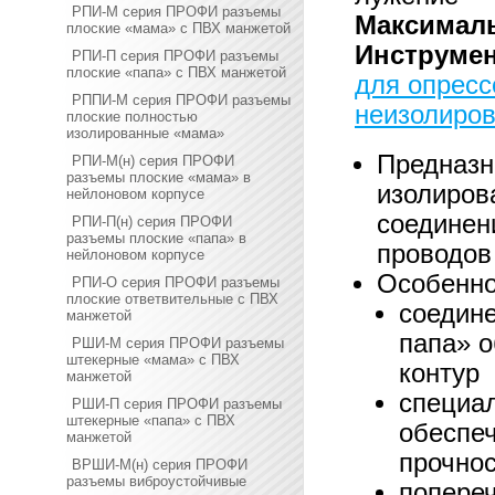
РПИ-М серия ПРОФИ разъемы
Максималь
плоские «мама» с ПВХ манжетой
Инструмен
РПИ-П серия ПРОФИ разъемы
плоские «папа» с ПВХ манжетой
для опресс
РППИ-М серия ПРОФИ разъемы
неизолиров
плоские полностью
изолированные «мама»
Предназн
РПИ-М(н) серия ПРОФИ
разъемы плоские «мама» в
изолиров
нейлоновом корпусе
соединен
РПИ-П(н) серия ПРОФИ
разъемы плоские «папа» в
проводов
нейлоновом корпусе
Особенно
РПИ-О серия ПРОФИ разъемы
плоские ответвительные с ПВХ
соедин
манжетой
папа» 
РШИ-М серия ПРОФИ разъемы
штекерные «мама» с ПВХ
контур
манжетой
специа
РШИ-П серия ПРОФИ разъемы
штекерные «папа» с ПВХ
обеспе
манжетой
прочно
ВРШИ-М(н) серия ПРОФИ
разъемы виброустойчивые
попереч