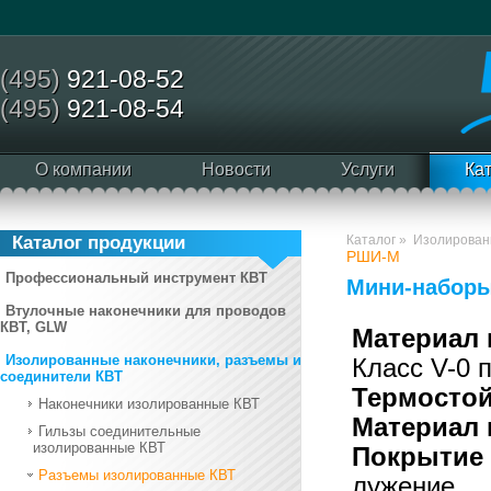
(495)
921-08-52
(495)
921-08-54
О компании
Новости
Услуги
Ка
Каталог продукции
Каталог
»
Изолирован
РШИ-М
Профессиональный инструмент КВТ
Мини-набор
Втулочные наконечники для проводов
КВТ, GLW
Материал 
Изолированные наконечники, разъемы и
Класс V-0 
соединители КВТ
Термостой
Наконечники изолированные КВТ
Материал 
Гильзы соединительные
изолированные КВТ
Покрытие 
Разъемы изолированные КВТ
лужение