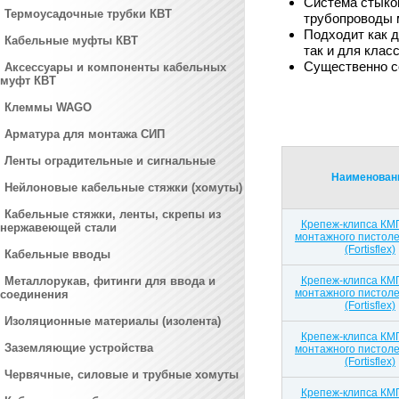
Система стыко
Термоусадочные трубки КВТ
трубопроводы 
Подходит как д
Кабельные муфты КВТ
так и для клас
Существенно со
Аксессуары и компоненты кабельных
муфт КВТ
Клеммы WAGO
Арматура для монтажа СИП
Ленты оградительные и сигнальные
Наименован
Нейлоновые кабельные стяжки (хомуты)
Кабельные стяжки, ленты, скрепы из
Крепеж-клипса КМП
нержавеющей стали
монтажного пистоле
(Fortisflex)
Кабельные вводы
Металлорукав, фитинги для ввода и
Крепеж-клипса КМП
монтажного пистоле
соединения
(Fortisflex)
Изоляционные материалы (изолента)
Крепеж-клипса КМП
Заземляющие устройства
монтажного пистоле
(Fortisflex)
Червячные, силовые и трубные хомуты
Крепеж-клипса КМП