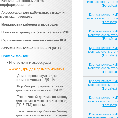
Кабельные скобы, лента
монтажного пистоле
перфорированная
(Fortisflex)
Аксессуары для кабельных стяжек и
Крепеж-клипса КМП
монтажа проводов
монтажного пистоле
(Fortisflex)
Маркировка кабелей и проводов
Крепеж-клипса КМП
Протяжка проводов (кабеля), мини УЗК
монтажного пистоле
(Fortisflex)
Строительно-монтажные клеммы КВТ
Зажимы винтовые и шины N (КВТ)
Крепеж-клипса КМП
монтажного пистоле
(Fortisflex)
Прямой монтаж
Инструмент и аксессуары
Крепеж-клипса КМП
монтажного пистоле
Аксессуары для прямого монтажа
(Fortisflex)
Демпферная втулка для
прямого монтажа ДВ-ПМ
Крепеж-клипса КМП
монтажного пистоле
Коробка распределительная
(Fortisflex)
для прямого монтажа КР-ПМ
Тарельчатый дюбель по бетону
Крепеж-клипса КМП
для прямого монтажа без гвоздя
монтажного пистоле
(ТД-Б-ПМ) красный
(Fortisflex)
Тарельчатый дюбель по бетону
Крепеж-клипса КМП
для прямого монтажа с гвоздем