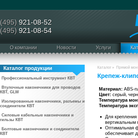
(495)
921-08-52
(495)
921-08-54
О компании
Новости
Услуги
Ка
Каталог продукции
Каталог
»
Прямой мон
Крепеж-клип
Профессиональный инструмент КВТ
Втулочные наконечники для проводов
Материал:
ABS-п
КВТ, GLW
Цвет:
серый, чер
Температура мон
Изолированные наконечники, разъемы и
Температура экс
соединители КВТ
Силовые кабельные наконечники и
Для крепления 
гильзы КВТ
вертикальным 
Оптимальная ф
Болтовые наконечники и соединители
обеспечивает 
КВТ