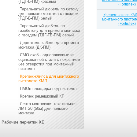
монтажного пистоле
(ТДГ-Б-ПМ) красный
(Fortisflex)
Тарельчатый дюбель по бетону
для прямого монтажа с гвоздем
Крепеж-клипса КМП
(ТДГ-Б-ПМ) белый
монтажного пистоле
(Fortisflex)
Тарельчатый дюбель по
газобетону для прямого монтажа
с гвоздем (ТДГ-ГБ-ПМ) серый
Держатель кабеля для прямого
монтажа (ДК-ПМ)
СМО скобы однолапковые из
оцинкованной стали с покрытием
без отверстия под монтажный
пистолет
Крепеж-клипса для монтажного
пистолета КМП
ПМОп площадка под пистолет
Крепеж ремешковый КР
Лента монтажная текстильная
ЛМТ 20 (50м) для прямого
монтажа
Рабочие перчатки ХБ