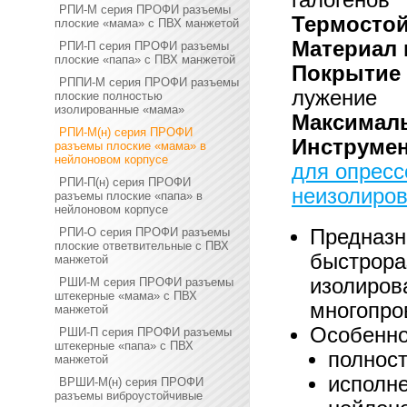
галогенов
РПИ-М серия ПРОФИ разъемы
Термостой
плоские «мама» с ПВХ манжетой
Материал 
РПИ-П серия ПРОФИ разъемы
плоские «папа» с ПВХ манжетой
Покрытие 
РППИ-М серия ПРОФИ разъемы
лужение
плоские полностью
изолированные «мама»
Максималь
РПИ-М(н) серия ПРОФИ
Инструмен
разъемы плоские «мама» в
нейлоновом корпусе
для опресс
РПИ-П(н) серия ПРОФИ
неизолиров
разъемы плоские «папа» в
нейлоновом корпусе
РПИ-О серия ПРОФИ разъемы
Предназн
плоские ответвительные с ПВХ
быстрора
манжетой
изолиров
РШИ-М серия ПРОФИ разъемы
штекерные «мама» с ПВХ
многопро
манжетой
Особенно
РШИ-П серия ПРОФИ разъемы
штекерные «папа» с ПВХ
полнос
манжетой
исполне
ВРШИ-М(н) серия ПРОФИ
разъемы виброустойчивые