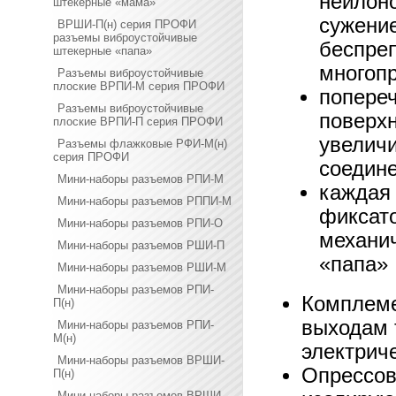
нейлон
штекерные «мама»
сужени
ВРШИ-П(н) серия ПРОФИ
разъемы виброустойчивые
беспре
штекерные «папа»
многоп
Разъемы виброустойчивые
плоские ВРПИ-М серия ПРОФИ
попереч
Разъемы виброустойчивые
поверхн
плоские ВРПИ-П серия ПРОФИ
увелич
Разъемы флажковые РФИ-М(н)
серия ПРОФИ
соедин
Мини-наборы разъемов РПИ-М
каждая
Мини-наборы разъемов РППИ-М
фиксато
Мини-наборы разъемов РПИ-О
механи
Мини-наборы разъемов РШИ-П
«папа»
Мини-наборы разъемов РШИ-М
Мини-наборы разъемов РПИ-
Комплеме
П(н)
выходам 
Мини-наборы разъемов РПИ-
М(н)
электрич
Мини-наборы разъемов ВРШИ-
Опрессов
П(н)
Мини-наборы разъемов ВРШИ-