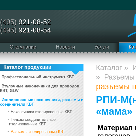
(495)
921-08-52
(495)
921-08-54
О компании
Новости
Услуги
Ка
Каталог
»
Каталог продукции
»
Разъемы 
Профессиональный инструмент КВТ
разъемы п
Втулочные наконечники для проводов
КВТ, GLW
РПИ-М(
Изолированные наконечники, разъемы и
соединители КВТ
«мама» 
Наконечники изолированные КВТ
Гильзы соединительные
изолированные КВТ
Материал 
Разъемы изолированные КВТ